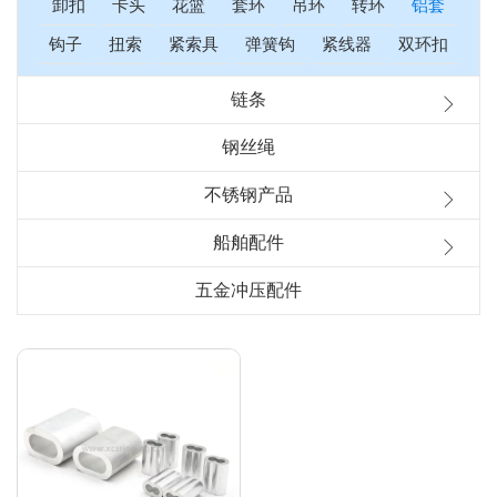
卸扣
卡头
花篮
套环
吊环
转环
铝套
钩子
扭索
紧索具
弹簧钩
紧线器
双环扣
链条
钢丝绳
不锈钢产品
船舶配件
五金冲压配件